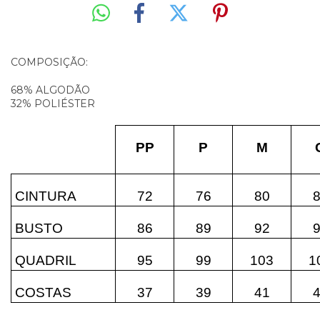
COMPOSIÇÃO:
68% ALGODÃO
32% POLIÉSTER
PP
P
M
CINTURA
72
76
80
BUSTO
86
89
92
QUADRIL
95
99
103
1
COSTAS
37
39
41